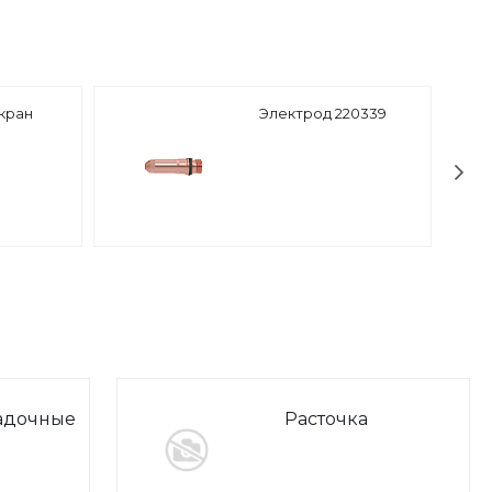
кран
Электрод 220339
адочные
Расточка