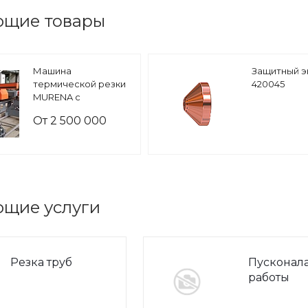
ющие товары
Машина
Защитный э
термической резки
420045
MURENA с
труборезом
От 2 500 000
руб.
ющие услуги
Резка труб
Пусконал
работы