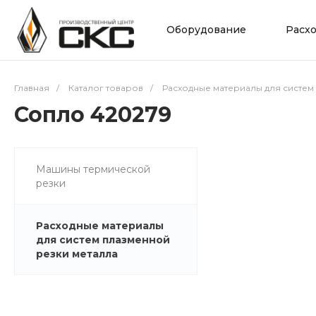
Оборудование
Расх
Главная
/
Каталог товаров
/
Расходные материалы для систем
Сопло 420279
Машины термической
резки
Расходные материалы
для систем плазменной
резки металла