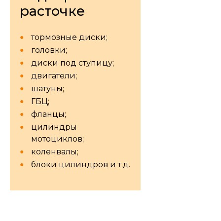
расточке
тормозные диски;
головки;
диски под ступицу;
двигатели;
шатуны;
ГБЦ;
фланцы;
цилиндры
мотоциклов;
коленвалы;
блоки цилиндров и т.д.