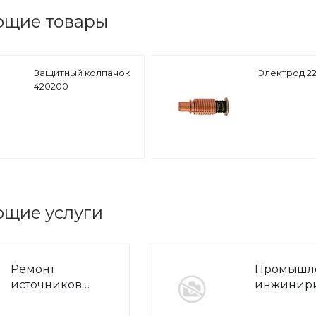
ющие товары
Защитный колпачок
Электрод 22
420200
ющие услуги
Ремонт
Промышл
источников
инжинир
плазменной
резки