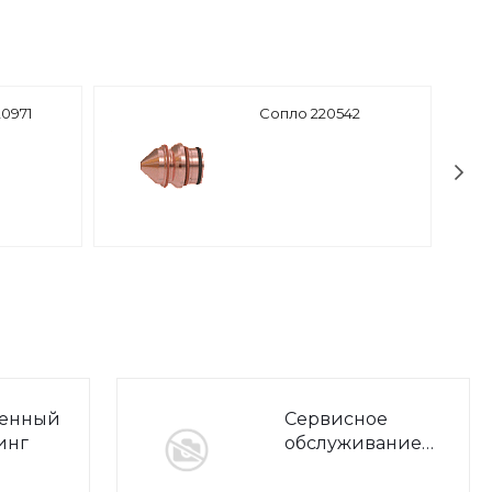
0971
Сопло 220542
енный
Сервисное
инг
обслуживание
МТР